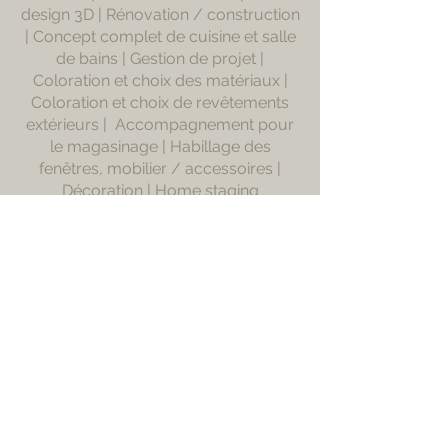
design 3D | Rénovation / construction
| Concept complet de cuisine et salle
de bains | Gestion de projet |
Coloration et choix des matériaux |
Coloration et choix de revêtements
extérieurs | Accompagnement pour
le magasinage | Habillage des
fenêtres, mobilier / accessoires |
Décoration | Home staging
Contact
info@designanf.com
819-434-6540
Services